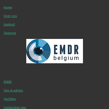
Home
Over ons
Aanbod
Tarieven
EMDR
Tips & advies
YouTube
Contacteer ons