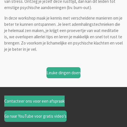
van stress. Ontzeg je jezelf deze rusttijd, dan kan dit leiden tot
ernstige psychische aandoeningen (bv. burn-out).
In deze workshop maak je kennis met verscheidene manieren om je
beter te kunnen ontspannen. Je leert ademhalingstechnieken die
je helemaal zen maken, je krijgt een proevertje van wat meditatie
is, we overlopen allerlei tips en leren je makkelijk en snel tot rust te
brengen. Zo voorkom je lichamelijke en psychische klachten en voel
je je beter in je vel.
Leuke dingen doen
Contacteer ons voor een afspraak
Ga naar YouTube voor gratis video's