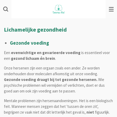
Ga
direct
naar
de
hoofdinhoud
Lichamelijke gezondheid
Gezonde voeding
Een
evenwichtige en gevarieerde voeding
is essentieel voor
een
gezond lichaam én brein
.
Onze hersenen zijn een orgaan zoals een ander.
Ze worden
onderhouden door moleculen afkomstig uit onze voeding.
Gezonde voeding draagt bij tot gezonde hersenen.
Wie
psychische problemen wil vermijden of verlichten, doet er dus
goed aan om ook zijn voeding aan te passen.
Mentale problemen zijn hersenaandoeningen. Het is een biologisch
feit. Wanneer mensen zeggen dat het 'tussen de oren zit',
begrijpen ze vaak niet dat dit letterlijk het geval is,
niet
figuurlijk.