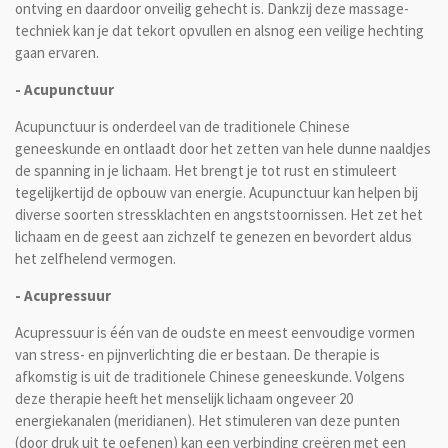
ontving en daardoor onveilig gehecht is. Dankzij deze massage-
techniek kan je dat tekort opvullen en alsnog een veilige hechting
gaan ervaren.
- Acupunctuur
Acupunctuur
is onderdeel van de traditionele Chinese
geneeskunde en
ontlaadt door het zetten van hele dunne naaldjes
de spanning in je lichaam. Het brengt je tot rust en stimuleert
tegelijkertijd de opbouw van energie.
Acupunctuur kan helpen bij
diverse soorten stressklachten en angststoornissen. Het zet het
lichaam en de geest aan zichzelf te genezen en bevordert aldus
het zelfhelend vermogen.
- Acupressuur
Acupressuur is één van de oudste en meest eenvoudige vormen
van stress- en pijnverlichting die er bestaan. De t
herapie is
afkomstig is uit de traditionele Chinese geneeskunde. Volgens
deze therapie heeft het menselijk lichaam ongeveer 20
energiekanalen (meridianen). Het stimuleren van deze punten
(door druk uit te oefenen) kan een verbinding creëren met een