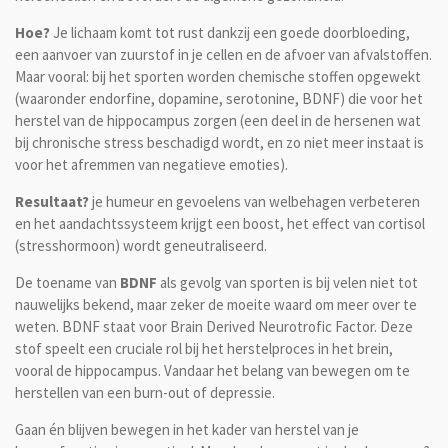
Hoe?
Je lichaam komt tot rust dankzij een goede doorbloeding,
een aanvoer van zuurstof in je cellen en de afvoer van afvalstoffen.
Maar vooral: bij het sporten worden chemische stoffen opgewekt
(waaronder endorfine, dopamine, serotonine, BDNF) die voor het
herstel van de hippocampus zorgen (een deel in de hersenen wat
bij chronische stress beschadigd wordt, en zo niet meer instaat is
voor het afremmen van negatieve emoties
).
Resultaat?
je humeur en gevoelens van welbehagen verbeteren
en het aandachtssysteem krijgt een boost, het effect van cortisol
(stresshormoon) wordt geneutraliseerd.
De toename van
BDNF
als gevolg van sporten is bij velen niet tot
nauwelijks bekend, maar zeker de moeite waard om meer over te
weten. BDNF staat voor Brain Derived Neurotrofic Factor. Deze
stof speelt een cruciale rol bij het herstelproces in het brein,
vooral de hippocampus. Vandaar het belang van bewegen om te
herstellen van een burn-out of depressie.
Gaan én blijven bewegen in het kader van herstel van je