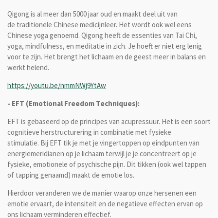
Qigong is al meer dan 5000 jaar oud en maakt deel uit van
de traditionele Chinese medicijnleer. Het wordt ook wel eens
Chinese yoga genoemd. Qigong heeft de essenties van Tai Chi,
yoga, mindfulness, en meditatie in zich. Je hoeft er niet erg lenig
voor te zijn. Het brengt het lichaam en de geest meer in balans en
werkt helend.
https://youtu.be/nmmNWj9YtAw
- EFT (
Emotional Freedom Techniques):
EFT is gebaseerd op de principes van acupressuur. Het is een soort
cognitieve herstructurering in combinatie met fysieke
stimulatie. Bij EFT tik je met je vingertoppen op eindpunten van
energiemeridianen op je lichaam terwijl je je concentreert op je
fysieke, emotionele of psychische pijn. Dit tikken (ook wel tappen
of tapping genaamd) maakt de emotie los.
Hierdoor veranderen we de manier waarop onze hersenen een
emotie ervaart, de intensiteit en de negatieve effecten ervan op
ons lichaam verminderen effectief.