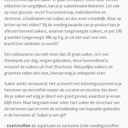
etiketten te vergelijken, kan je je suikerinname limiteren. Let ook
op voor glucose- en/of fructosestroop, maltodextrine en
dextrose, schuilnamen van suiker, en dus even schadelijk. Waar op
letten op het etiket? Bij de voedingswaarde van je product kan je
aflezen hoeveel suikers, waarvan toegevoegde suikers, er per 100
g werden toegevoegd. Mik op 0 g, je zal zien wat voor een
krachttoer winkelen zo wordt!
Een volwassene zou niet meer dan 25 gram suiker, zo'n zes
theelepels per dag, mogen gebruiken, deze hoeveelheid is
inclusief de suikers uit fruit (fructose). Natuurlijke suikers uit
groentes tellen niet mee, hiervan mag je onbeperkt eten.
Suiker werkt verslavend. Het activeert het beloningssysteem in je
hersenen op eenzelfde manier als cocaïne en nicotine dat doen.
Als je suiker eet krijg je direct een goed gevoel, waardoor je ervan
blijft eten. Maar langzaam maar zeker tast suiker de structuur van
de hersenen aan en remt de ontwikkeling van bepaalde gebieden
in de hersenen af. Suiker is een gif!
-
zoetstoffen
als aspartaam ​​en sacharine (vele voedingsstoffen