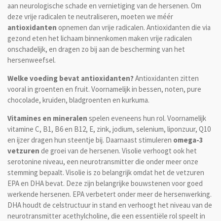
aan neurologische schade en vernietiging van de hersenen. Om
deze vrije radicalen te neutraliseren, moeten we méér
antioxidanten
opnemen dan vrije radicalen. Antioxidanten die via
gezond eten het lichaam binnenkomen maken vrije radicalen
onschadelijk, en dragen zo bij aan de bescherming van het
hersenweefsel.
Welke voeding bevat antioxidanten?
Antioxidanten zitten
vooral in groenten en fruit. Voornamelijk in bessen, noten, pure
chocolade, kruiden, bladgroenten en kurkuma.
Vitamines en mineralen
spelen eveneens hun rol. Voornamelijk
vitamine C, B1, B6 en B12, E, zink, jodium, selenium, liponzuur, Q10
en ijzer dragen hun steentje bij. Daarnaast stimuleren
omega-3
vetzuren
de groei van de hersenen. Visolie verhoogt ook het
serotonine niveau, een neurotransmitter die onder meer onze
stemming bepaalt. Visolie is zo belangrijk omdat het de vetzuren
EPA en DHA bevat. Deze zijn belangrijke bouwstenen voor goed
werkende hersenen. EPA verbetert onder meer de hersenwerking.
DHA houdt de celstructuur in stand en verhoogt het niveau van de
neurotransmitter acethylcholine, die een essentiële rol speelt in