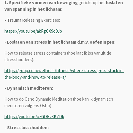
1. Specifieke vormen van beweging
gericht op het
loslaten
van spanning in het lichaam:
- T
rauma
R
eleasing
E
xercises:
https://youtu.be/akRgCX9o0Jo
-
Loslaten van stress in het lichaam d.m.v. oefeningen:
How to release stress containers (hoe laat ik los vanuit de
stresshouders):
https://goop.com/wellness/fitness/where-stress-gets-stuck-in-
the-body-and-how-to-release-it/
- Dynamisch mediteren:
How to do Osho Dynamic Meditation (hoe kan ik dynamisch
mediteren volgens Osho)
https://youtu.be/uzGORv3KZDk
- Stress losschudden: