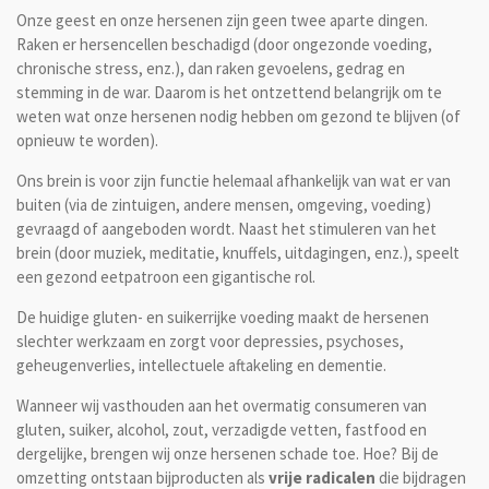
Onze geest en onze hersenen zijn geen twee aparte dingen.
Raken er hersencellen beschadigd (door ongezonde voeding,
chronische stress, enz.), dan raken gevoelens, gedrag en
stemming in de war. Daarom is het ontzettend belangrijk om te
weten wat onze hersenen nodig hebben om gezond te blijven (of
opnieuw te worden).
Ons brein is voor zijn functie helemaal afhankelijk van wat er van
buiten (via de zintuigen, andere mensen, omgeving, voeding)
gevraagd of aangeboden wordt. Naast het stimuleren van het
brein (door muziek, meditatie, knuffels, uitdagingen, enz.), speelt
een gezond eetpatroon een gigantische rol.
De huidige gluten- en suikerrijke voeding maakt de hersenen
slechter werkzaam en zorgt voor depressies, psychoses,
geheugenverlies, intellectuele aftakeling en dementie.
Wanneer wij vasthouden aan het overmatig consumeren van
gluten, suiker, alcohol, zout, verzadigde vetten, fastfood en
dergelijke, brengen wij onze hersenen schade toe. Hoe? Bij de
omzetting ontstaan bijproducten als
vrije radicalen
die bijdragen