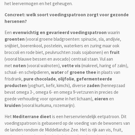
het leervermogen en het geheugen.
Concreet: welk soort voedingspatroon zorgt voor gezonde
hersenen?
Een
evenwichtig en gevarieerd voedingspatroon
waarin
groenten
(vooral
groene bladgroenten: spinazie, sla, andijvie,
snijbiet, boerenkool, postelein, waterkers en zuring maar ook
broccoli en rode biet, peulvruchten zoals sojabonen) en
fruit
(vooral blauwe bessen en avocado) centraal staan. Vul aan
met
noten
(vooral walnoten),
vette vis
(
makreel, haring of zalm)
,
schaal- en schelpdieren,
water
of
groene thee
in plaats van
frisdrank,
pure chocolade
,
olijfolie
,
gefermenteerde
producten
(
yoghurt, kefir, kimchi), diverse
zaden
(hennepzaad
bevat omega 3-, omega 6- en omega 9-vetzuren in precies de
goede verhouding voor opname in het lichaam),
eieren
en
kruiden
(vooral kurkuma, rozemarijn)
.
Het
Mediterrane dieet
is een hersenvriendelijk eetpatroon. Dit
voedingspatroon is gebaseerd op de voeding van de bewoners van
de landen rondom de Middellandse Zee. Het is rijk aan vis, fruit,