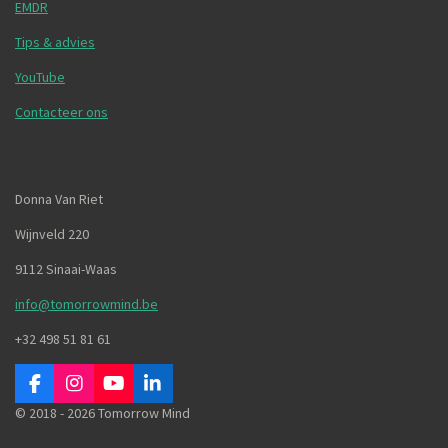
EMDR
Tips & advies
YouTube
Contacteer ons
Donna Van Riet
Wijnveld 220
9112 Sinaai-Waas
info@tomorrowmind.be
+32 498 51 81 61
F
I
Y
L
a
n
o
i
© 2018 - 2026 Tomorrow Mind
c
s
u
n
e
t
T
k