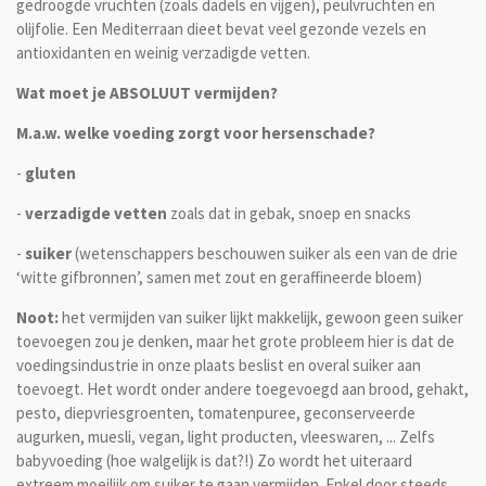
gedroogde vruchten (zoals dadels en vijgen), peulvruchten en
olijfolie. Een Mediterraan dieet bevat veel gezonde vezels en
antioxidanten en weinig verzadigde vetten.
Wat moet je ABSOLUUT vermijden?
M.a.w. welke voeding zorgt voor hersenschade?
-
gluten
-
verzadigde vetten
zoals dat in gebak, snoep en snacks
-
suiker
(wetenschappers beschouwen suiker als een van de drie
‘witte gifbronnen’, samen met zout en geraffineerde bloem)
Noot:
het vermijden van suiker lijkt makkelijk, gewoon geen suiker
toevoegen zou je denken, maar het grote probleem hier is dat de
voedingsindustrie in onze plaats beslist en overal suiker aan
toevoegt. Het wordt onder andere toegevoegd aan brood, gehakt,
pesto, diepvriesgroenten, tomatenpuree, geconserveerde
augurken, muesli, vegan, light producten, vleeswaren, ... Zelfs
babyvoeding (hoe walgelijk is dat?!) Zo wordt het uiteraard
extreem moeilijk om suiker te gaan vermijden. Enkel door steeds