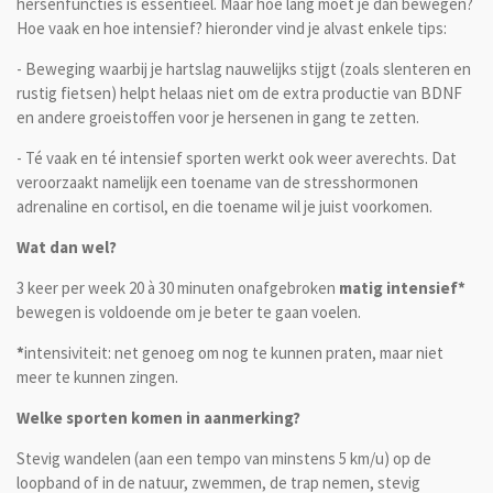
hersenfuncties is essentieel. Maar hoe lang moet je dan bewegen?
Hoe vaak en hoe intensief? hieronder vind je alvast enkele tips:
- Beweging waarbij je hartslag nauwelijks stijgt (zoals slenteren en
rustig fietsen) helpt helaas niet om de extra productie van BDNF
en andere groeistoffen voor je hersenen in gang te zetten.
- Té vaak en té intensief sporten werkt ook weer averechts. Dat
veroorzaakt namelijk een toename van de stresshormonen
adrenaline en cortisol, en die toename wil je juist voorkomen.
Wat dan wel?
3 keer per week 20 à 30 minuten onafgebroken
matig intensief*
bewegen is voldoende om je beter te gaan voelen.
*
intensiviteit: net genoeg om nog te kunnen praten, maar niet
meer te kunnen zingen.
Welke sporten komen in aanmerking?
Stevig wandelen (aan een tempo van minstens 5 km/u) op de
loopband of in de natuur, zwemmen, de trap nemen, stevig